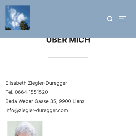
Skip
to
Search
TOGG
content
for:
ÜBER MICH
Elisabeth Ziegler-Duregger
Tel. 0664 1551520
Beda Weber Gasse 35, 9900 Lienz
info@ziegler-duregger.com