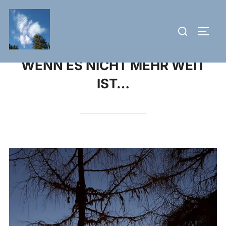
Skip
to
Search
TOGG
content
for:
WENN ES NICHT MEHR WEIT
IST…